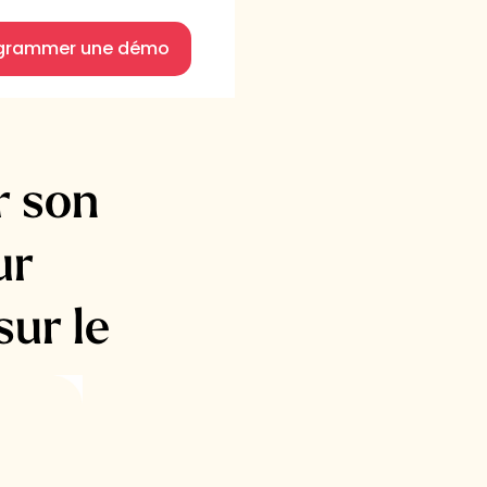
grammer une démo
r son
ur
ur le